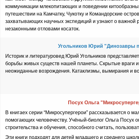
коммуникации млекопитающих и поведении китообразных,
путешествии на Камчатку, Чукотку и Командорские остров
захватывающих научных экспедиций и узнают о важной р
незаконными отловами косаток.
Угольников Юрий "Динозавры 
Историк и литературовед Юрий Угольников представляе
борьбы живых существ нашей планеты. Скрытые враги и
неожиданные возрождения. Катаклизмы, вымирания и во
Посух Ольга "Микросуперге
В книгаех серии “Микросупергерои” рассказывается о ма
помогающих человечеству. Учёный-биолог Ольга Посух оп
строительства и обучения, способного считать, пользова
Эти книги подходят для детей младшего и среднего школ