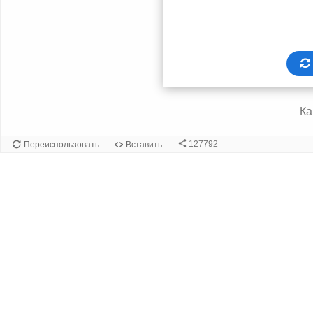
лицевая
Ка
сторона
карточки
127792
Переиспользовать
Вставить