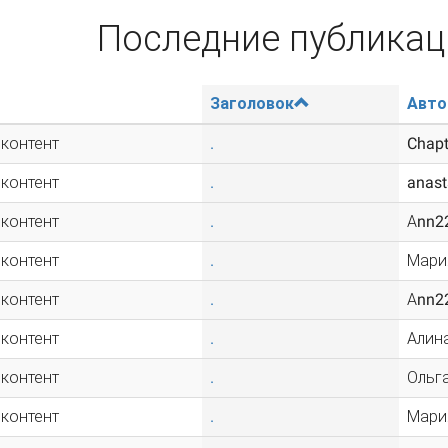
Последние публикац
Заголовок
Авто
 контент
.
Chap
 контент
.
anas
 контент
.
Аnn2
 контент
.
Мари
 контент
.
Аnn2
 контент
.
Алина
 контент
.
Ольг
 контент
.
Мари