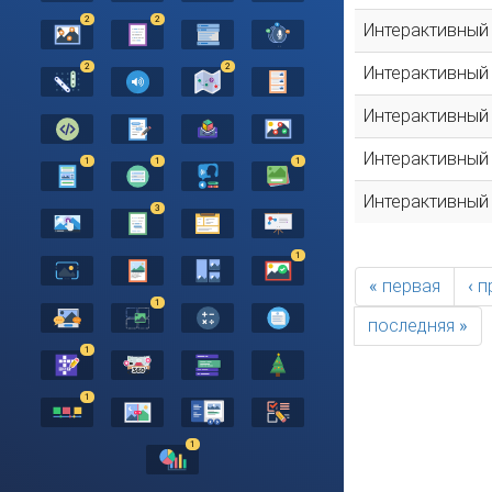
2
2
Интерактивный
2
2
Интерактивный
Интерактивный
Интерактивный
1
1
1
Интерактивный
3
1
« первая
‹ 
1
последняя »
1
1
1