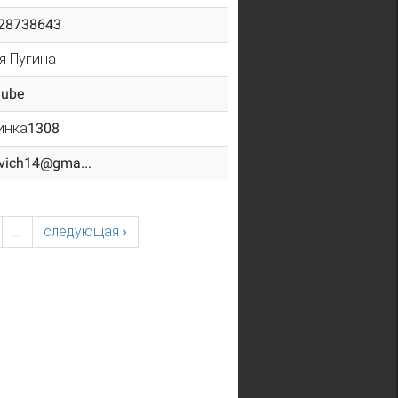
28738643
я Пугина
lube
инка1308
vich14@gma...
…
следующая ›