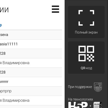
ии
р
Полный экран
tseva
tasia11111
228
я Владимировна
QR-код
228
rrrrrr
При поддержке
арпрпр
На технологиях
я Владимировна
+