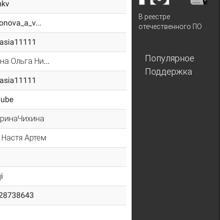
mkv
В реестре
donova_a_v...
отечественного ПО
tasia11111
Популярное
а Ольга Ни...
Поддержка
tasia11111
lube
еринаЧихина
 Настя Артем
i
28738643