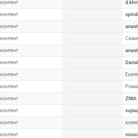
 контент
.
d.kh
 контент
.
spiri
 контент
.
anas
 контент
.
Сажин
 контент
.
anas
 контент
.
Daria
 контент
.
Екат
 контент
.
Рома
 контент
.
Zltkh
 контент
.
xujiaq
 контент
.
юлия
 контент
.
niooo