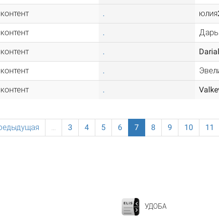
 контент
.
юлия
 контент
.
Дарь
 контент
.
Daria
 контент
.
Эвел
 контент
.
Valke
предыдущая
…
3
4
5
6
7
8
9
10
11
УДОБА