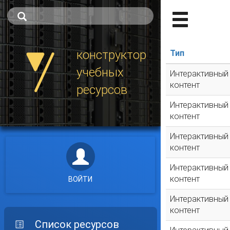
конструктор
Тип
учебных
Интерактивный
контент
ресурсов
Интерактивный
контент
Интерактивный
контент
Интерактивный
контент
ВОЙТИ
Интерактивный
контент
Список ресурсов