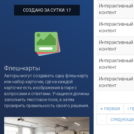
Интерактивный
СОЗДАНО ЗА СУТКИ: 17
контент
Интерактивный
контент
Интерактивный
контент
Интерактивный
контент
Флеш-карты
Авторы могут создавать одну флеш-карту
Интерактивный
или набор карточек, где на каждой
контент
карточке есть изображения в паре с
вопросами и ответами. Учащиеся должны
заполнить текстовое поле, а затем
проверить правильность своего решения.
« первая
‹ 
…
следующая