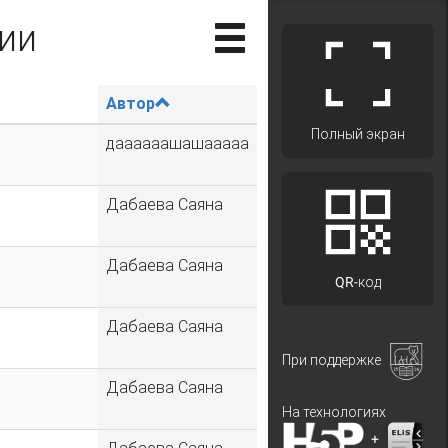
ии
Автор
Полный экран
даааааашашааааа
Дабаева Саяна
Дабаева Саяна
QR-код
Дабаева Саяна
При поддержке
Дабаева Саяна
На технологиях
+