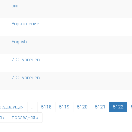
ринг
Упражнение
English
И.С.Тургенев
И.С.Тургенев
предыдущая
…
5118
5119
5120
5121
5122
 ›
последняя »