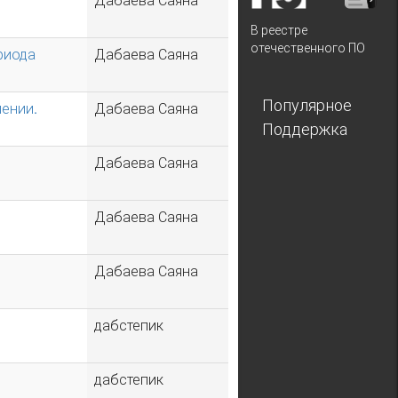
Дабаева Саяна
В реестре
отечественного ПО
риода
Дабаева Саяна
Популярное
лении.
Дабаева Саяна
Поддержка
Дабаева Саяна
Дабаева Саяна
Дабаева Саяна
дабстепик
дабстепик