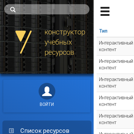
конструктор
Тип
учебных
Интерактивный
контент
ресурсов
Интерактивный
контент
Интерактивный
контент
Интерактивный
контент
ВОЙТИ
Интерактивный
контент
Список ресурсов