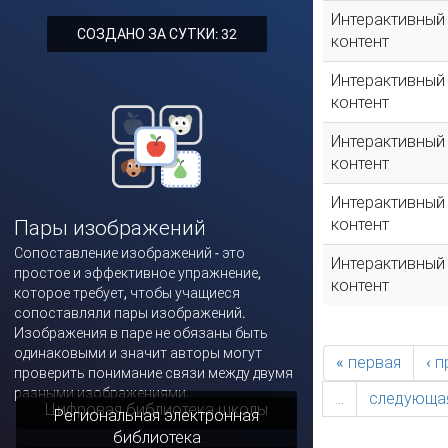
Интерактивный
СОЗДАНО ЗА СУТКИ: 32
контент
Интерактивный
контент
Интерактивный
контент
Интерактивный
контент
Пары изображений
Сопоставление изображений - это
Интерактивный
простое и эффективное упражнение,
контент
которое требует, чтобы учащиеся
сопоставляли пары изображений.
Изображения в паре не обязаны быть
одинаковыми и значит авторы могут
« первая
‹ 
проверить понимание связи между двумя
разными изображениями.
…
следующая