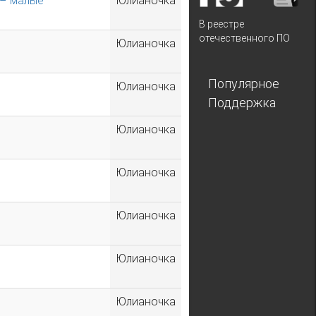
 – малые
Юлианочка
В реестре
отечественного ПО
Юлианочка
Популярное
Юлианочка
Поддержка
Юлианочка
Юлианочка
Юлианочка
Юлианочка
Юлианочка