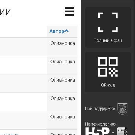
ии
Автор
Полный экран
Юлианочка
Юлианочка
Юлианочка
QR-код
Юлианочка
При поддержке
Юлианочка
На технологиях
+