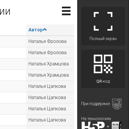
ии
Автор
Полный экран
Наталья Фролова
Наталья Фролова
Наталья Храмцова
Наталья Храмцова
QR-код
Наталья Цапкова
Наталья Цапкова
При поддержке
Наталья Цапкова
На технологиях
Наталья Цапкова
+