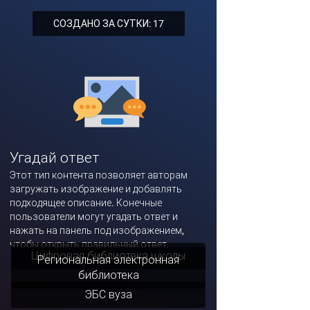
СОЗДАНО ЗА СУТКИ: 17
Угадай ответ
Этот тип контента позволяет авторам
загружать изображение и добавлять
подходящее описание. Конечные
пользователи могут угадать ответ и
нажать на панель под изображением,
чтобы открыть правильный ответ.
Цифровая библиотека школы
Региональная электронная
библиотека
ЭБС вуза