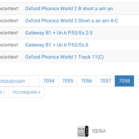
 контент
Oxford Phonics World 2 B short a am an
 контент
Oxford Phonics World 2 Short a an am A-C
 контент
Gateway B1 + Un.6 P.53/Ex.2-3
 контент
Gateway B1 + Un.6 P.53/Ex.6
 контент
Oxford Phonics World 1 Track 11(C)
предыдущая
…
7054
7055
7056
7057
7058
 ›
последняя »
УДОБА