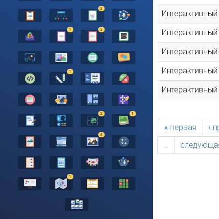
2
Интерактивный
1
3
Интерактивный
Интерактивный
Интерактивный
1
Интерактивный
2
1
« первая
‹ 
4
…
следующая
1