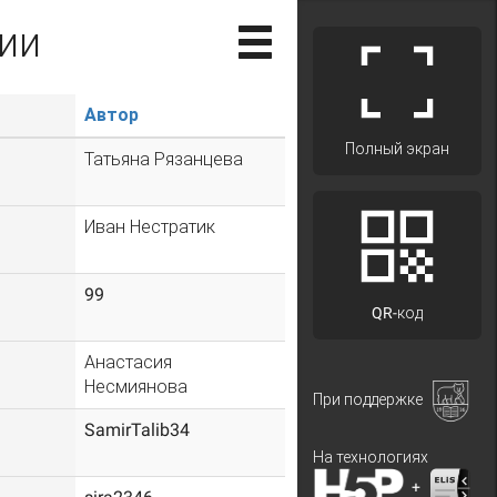
ии
Автор
Полный экран
Татьяна Рязанцева
Иван Нестратик
99
QR-код
Анастасия
Несмиянова
При поддержке
SamirTalib34
На технологиях
+