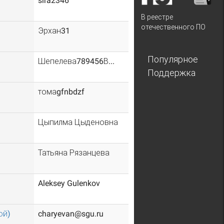
sira2346
В реестре
отечественного ПО
Эрхан31
Популярное
Шепелева789456В...
Поддержка
томаgfnbdzf
Цыпилма Цыденовна
Татьяна Рязанцева
Aleksey Gulenkov
ой)
charyevan@sgu.ru