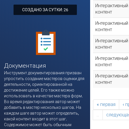
Интерактивный
СОЗДАНО ЗА СУТКИ: 26
контент
Интерактивный
контент
Интерактивный
контент
Интерактивный
контент
Документация
Инструмент документирования призван
Интерактивный
упростить создание мастеров оценки для
контент
деятельности, ориентированной на
достижение целей. Его также можно
использовать в качестве мастера форм.
Во время редактирования автор может
« первая
‹ 
добавить в мастер несколько шагов. На
каждом шаге автор может определить,
…
следующая
какой контент входит в этот шаг.
Содержимое может быть обычным