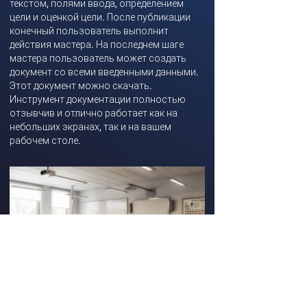
текстом, полями ввода, определением
цели и оценкой цели. После публикации
конечный пользователь выполнит
действия мастера. На последнем шаге
мастера пользователь может создать
документ со всеми введенными данными.
Этот документ можно скачать.
Инструмент документации полностью
отзывчив и отлично работает как на
небольших экранах, так и на вашем
рабочем столе.
Цифровая библиотека школы