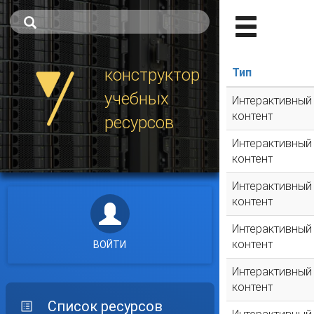
конструктор
Тип
учебных
Интерактивный
контент
ресурсов
Интерактивный
контент
Интерактивный
контент
Интерактивный
контент
ВОЙТИ
Интерактивный
контент
Список ресурсов