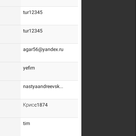
tur12345
tur12345
agar56@yandex.ru
yefim
nastyaandreevsk...
Крисc1874
tim