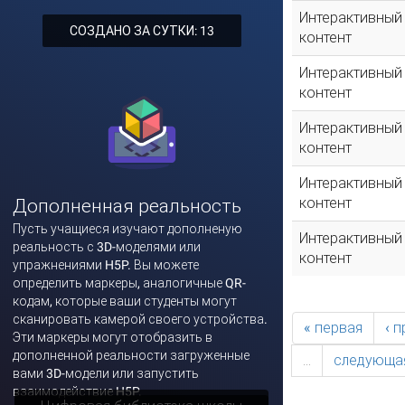
Интерактивный
СОЗДАНО ЗА СУТКИ: 13
контент
Интерактивный
контент
Интерактивный
контент
Интерактивный
контент
Дополненная реальность
Пусть учащиеся изучают дополненую
Интерактивный
реальность с 3D-моделями или
контент
упражнениями H5P. Вы можете
определить маркеры, аналогичные QR-
кодам, которые ваши студенты могут
сканировать камерой своего устройства.
« первая
‹ 
Эти маркеры могут отобразить в
дополненной реальности загруженные
…
следующая
вами 3D-модели или запустить
взаимодействие H5P.