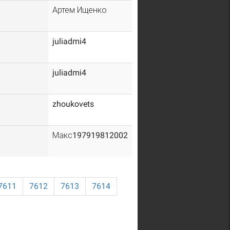
Артем Ищенко
juliadmi4
juliadmi4
zhoukovets
Макс197919812002
7611
7612
7613
7614