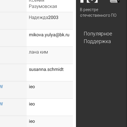
Ксения
Разумовская
В реестре
отечественного ПО
Надежда2003
Популярное
mikova.yulya@bk.ru
Поддержка
лана ким
susanna.schmidt
AW
ieo
AW
ieo
ieo