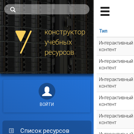
конструктор
Тип
учебных
Интерактивный
контент
ресурсов
Интерактивный
контент
Интерактивный
контент
Интерактивный
контент
ВОЙТИ
Интерактивный
контент
Список ресурсов