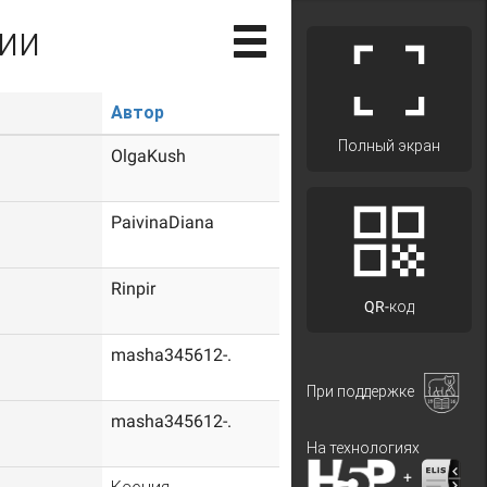
ии
Автор
Полный экран
OlgaKush
PaivinaDiana
Rinpir
QR-код
masha345612-.
При поддержке
masha345612-.
На технологиях
+