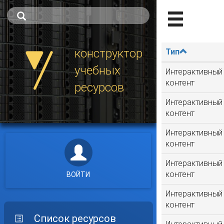
конструктор
Тип
учебных
Интерактивный
контент
ресурсов
Интерактивный
контент
Интерактивный
контент
Интерактивный
контент
ВОЙТИ
Интерактивный
контент
Список ресурсов