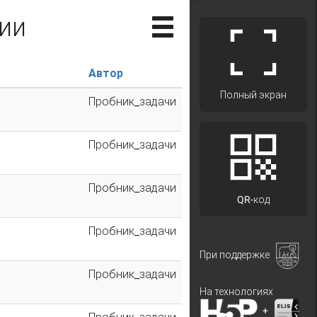
ии
Автор
Полный экран
Пробник_задачи
Пробник_задачи
Пробник_задачи
QR-код
Пробник_задачи
При поддержке
Пробник_задачи
На технологиях
+