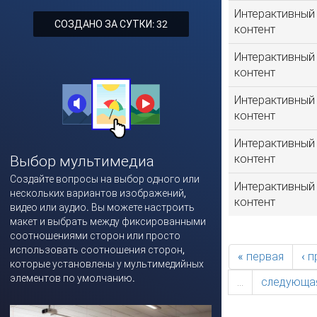
Интерактивный
СОЗДАНО ЗА СУТКИ: 32
контент
Интерактивный
контент
Интерактивный
контент
Интерактивный
контент
Выбор мультимедиа
Создайте вопросы на выбор одного или
Интерактивный
нескольких вариантов изображений,
контент
видео или аудио. Вы можете настроить
макет и выбрать между фиксированными
соотношениями сторон или просто
использовать соотношения сторон,
« первая
‹ 
которые установлены у мультимедийных
элементов по умолчанию.
…
следующая