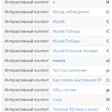
Интерактивный контент
а
Nik
Интерактивный контент
Метод наблюдения.
Ва
Интерактивный контент
Музей
Юн
Интерактивный контент
Музей Победы
Юн
Интерактивный контент
Музей Победы
Юн
Интерактивный контент
Музей Военной техники
Юн
Интерактивный контент
Insects
ul
Интерактивный контент
Тест на сложение
ya
Интерактивный контент
Как понять внутреннее Я?
Ел
Интерактивный контент
Обуч систем
gu
Интерактивный контент
госы
fil
Интерактивный контент
Понятия "Истина и ложь"
Пе