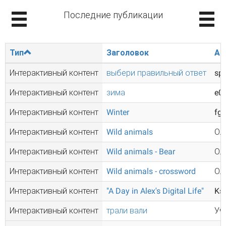
Последние публикации
Тип
Заголовок
Ав
Интерактивный контент
выбери правильный ответ
spd
Интерактивный контент
зима
e0
Интерактивный контент
Winter
fgr
Интерактивный контент
Wild animals
Ол
Интерактивный контент
Wild animals - Bear
Ол
Интерактивный контент
Wild animals - crossword
Ол
Интерактивный контент
"A Day in Alex's Digital Life"
Ks
Интерактивный контент
трали вали
Уч