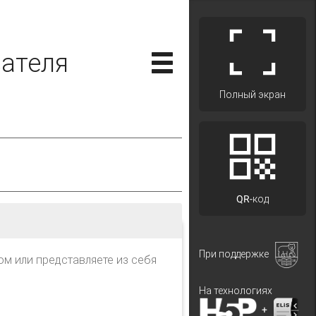
вателя
Полный экран
QR-код
При поддержке
ом или представляете из себя
На технологиях
+