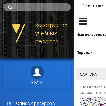
Регистрация
Главные 
конструктор
учебных
Имя пользоват
ресурсов
Пароль
*
CAPTCHA
ВОЙТИ
Этот вопрос з
автоматическ
Список ресурсов