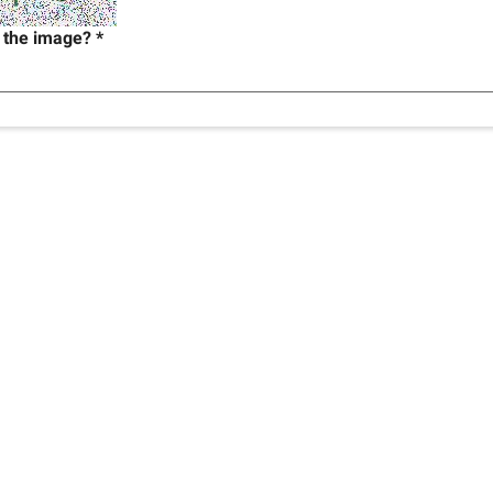
n the image?
*