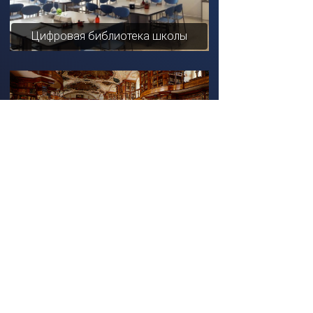
Цифровая библиотека школы
Региональная электронная
библиотека
ЭБС вуза