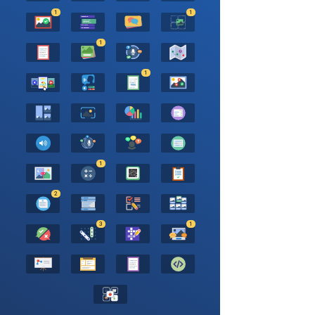
1
1
1
1
1
2
3
1