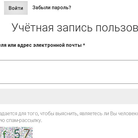
Забыли пароль?
Войти
(активная
вкладки
вкладка)
Учётная запись пользо
еля или адрес электронной почты
*
адается для того, чтобы выяснить, являетесь ли Вы человек
ую спам-рассылку.