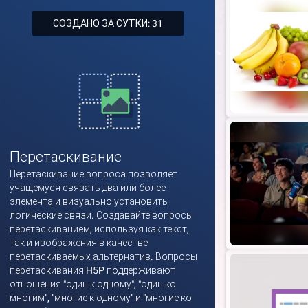
СОЗДАНО ЗА СУТКИ: 31
Перетаскивание
Перетаскивание вопроса позволяет
учащемуся связать два или более
элемента и визуально установить
логические связи. Создавайте вопросы
перетаскиванием, используя как текст,
так и изображения в качестве
перетаскиваемых альтернатив. Вопросы
перетаскивания H5P поддерживают
отношения "один к одному", "один ко
многим", "многие к одному" и "многие ко