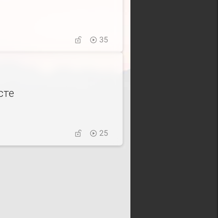
35
сте
25