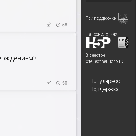
При поддержке
58
На технологиях
+
В реестре
верждением?
отечественного ПО
Популярное
50
Поддержка