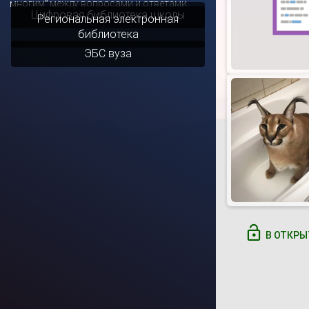
многим" между вопросами и ответами.
Цифровая библиотека школы
В ОТКРЫ
Региональная электронная
библиотека