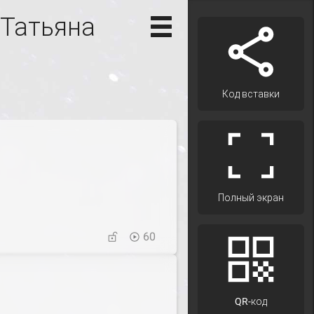
 Татьяна
Код вставки
Полный экран
60
QR-код