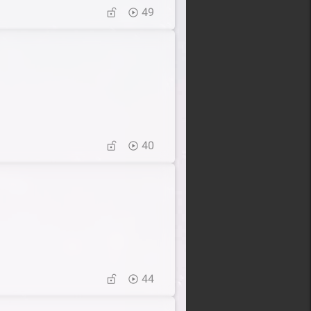
49
40
44