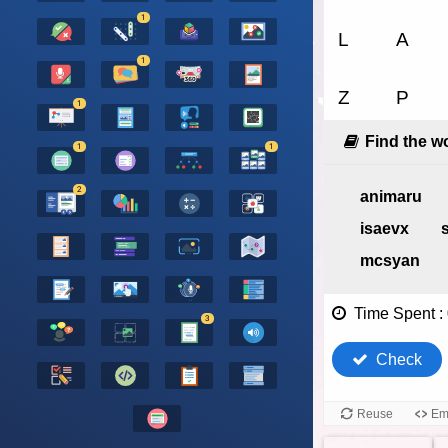
1
1
1
1
1
2
3