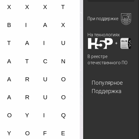
При поддержке
На технологиях
+
В реестре
отечественного ПО
Популярное
Поддержка