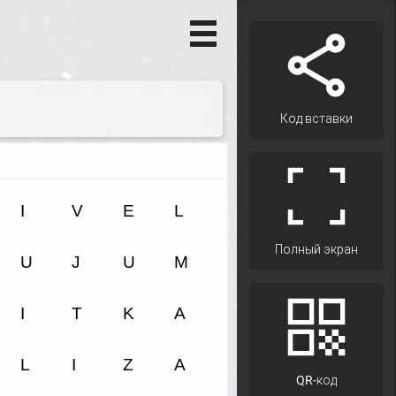
Код вставки
Полный экран
QR-код