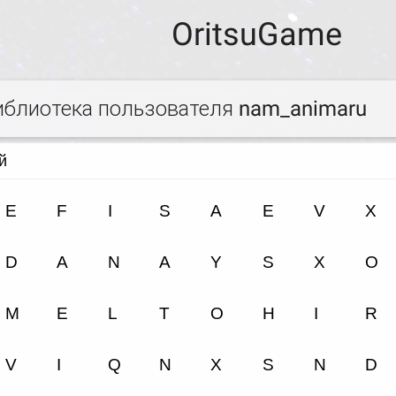
OritsuGame
иблиотека пользователя nam_animaru