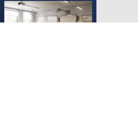
Цифровая библиотека школы
Региональная электронная
библиотека