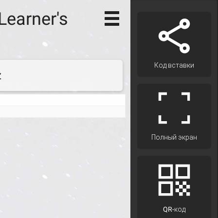
Learner's
Код вставки
z
Полный экран
QR-код