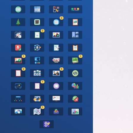
2
2
1
1
2
5
1
1