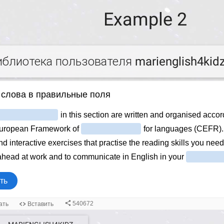
Example 2
иблиотека пользователя marienglish4kid