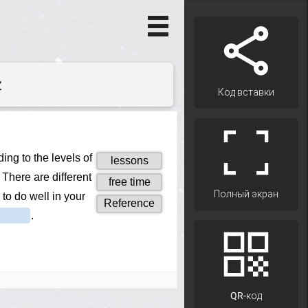
z
Код вставки
Полный экран
QR-код