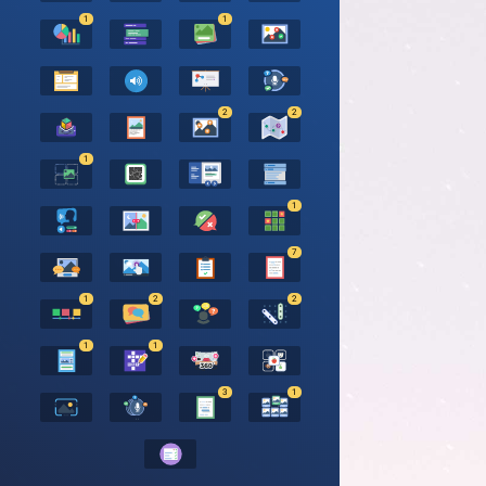
1
1
2
2
1
1
7
1
2
2
1
1
3
1