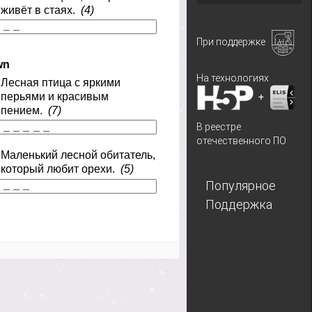
При поддержке
На технологиях
+
В реестре
отечественного ПО
Популярное
Поддержка