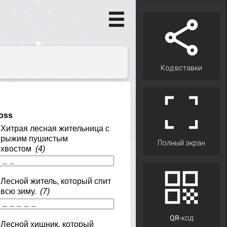
Код вставки
Полный экран
QR-код