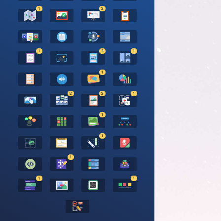
1
2
1
2
1
1
2
2
1
1
1
1
1
1