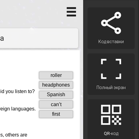
na
Код вставки
Полный экран
QR-код