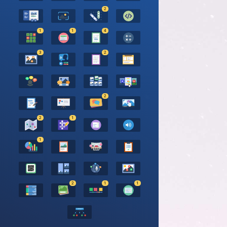
2
1
1
4
3
2
2
2
1
1
2
1
1