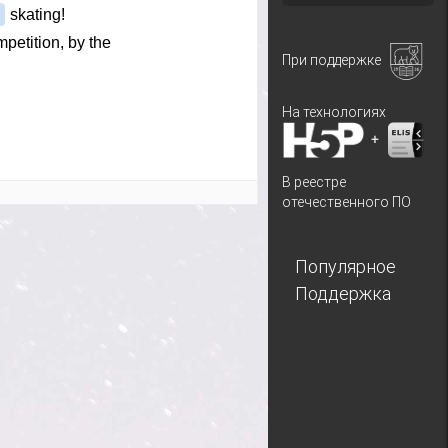
При поддержке
На технологиях
+
В реестре
отечественного ПО
Популярное
Поддержка