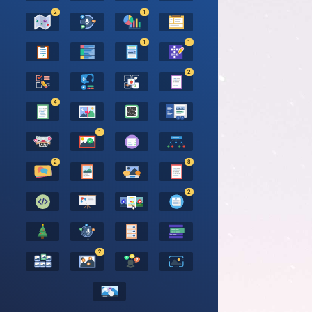
2
1
1
1
2
4
1
2
8
2
2