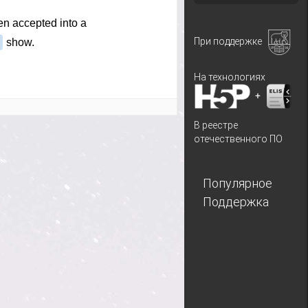
При поддержке
На технологиях
+
В реестре
отечественного ПО
Популярное
Поддержка