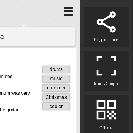
na
Код вставки
Полный экран
QR-код