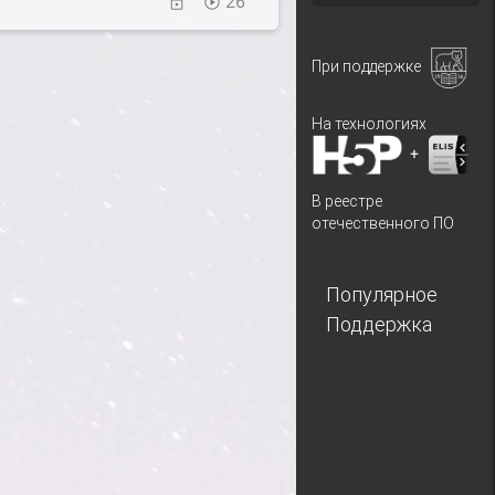
26
При поддержке
На технологиях
+
В реестре
отечественного ПО
Популярное
Поддержка