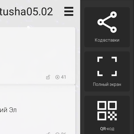
tusha05.02
Код вставки
41
Полный экран
ий Эл
QR-код