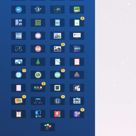
2
2
1
1
3
1
1
1