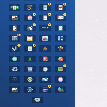
2
2
3
1
2
1
1
2
1
6
2
1