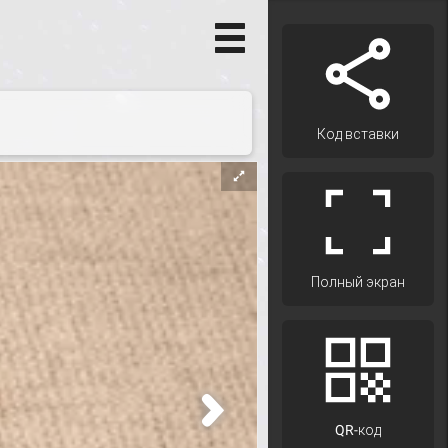
Код вставки
Полный экран
QR-код