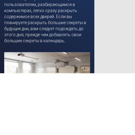
пользователям, разбирающимся в
компьютерах, легко сразу раскрыть
содержимое всех дверей. Если вы
планируете раскрыть большие секреты в
будущие дни, вам следует подождать до
этого дня, прежде чем добавлять свои
большие секреты в календарь.
Цифровая библиотека школы