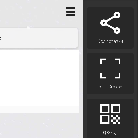
с
Код вставки
Полный экран
QR-код