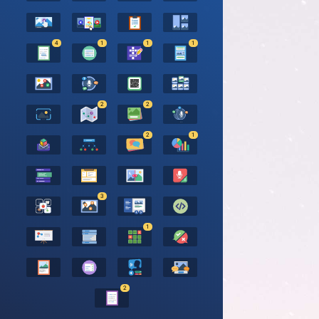
4
1
1
1
2
2
2
1
3
1
2