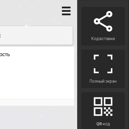
с
Код вставки
Полный экран
QR-код