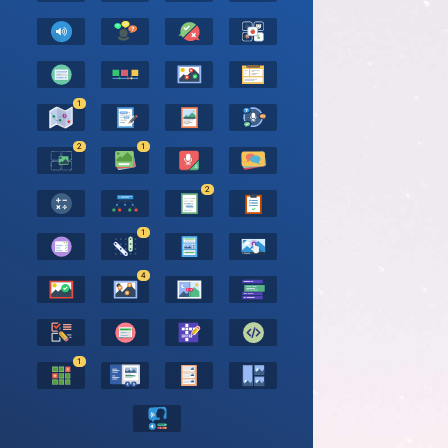
1
2
1
2
1
4
1