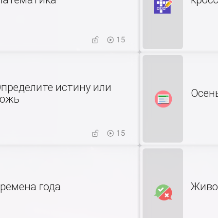
15
пределите истину или
Осен
ожь
15
ремена года
Живо