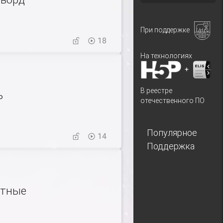
При поддержке
18
На технологиях
+
В реестре
ь
отечественного ПО
Популярное
14
Поддержка
тные