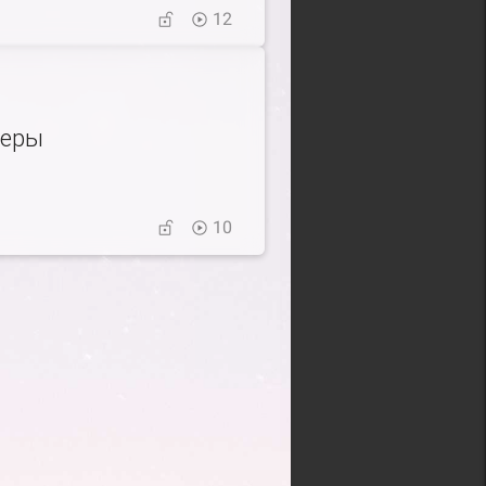
12
еры
10