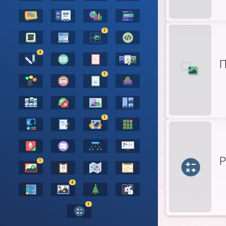
1
3
П
1
1
Р
1
4
1