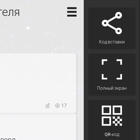
теля
Код вставки
Полный экран
17
QR-код
сворд