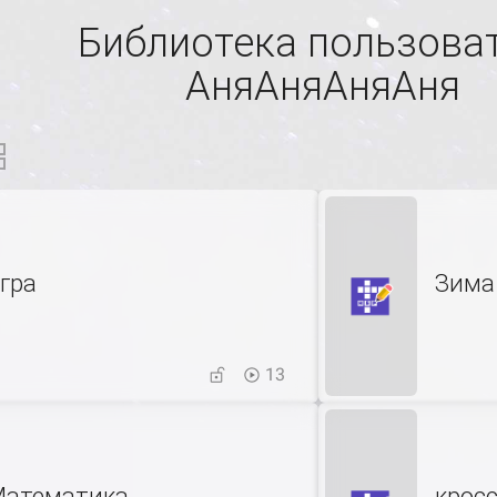
Библиотека пользова
АняАняАняАня
гра
Зима
13
атематика
крос