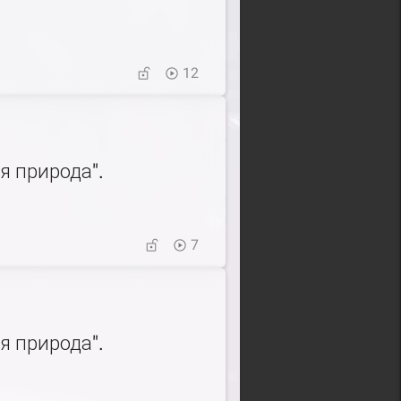
12
 природа".
7
 природа".