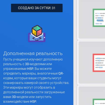
СОЗДАНО ЗА СУТКИ: 31
Дополненная реальность
Пусть учащиеся изучают дополненую
реальность с 3D-моделями или
упражнениями H5P. Вы можете
определить маркеры, аналогичные QR-
кодам, которые ваши студенты могут
сканировать камерой своего устройства.
Эти маркеры могут отобразить в
дополненной реальности загруженные
вами 3D-модели или запустить
взаимодействие H5P.