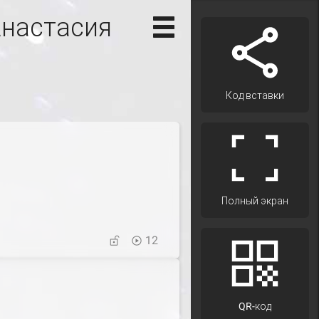
Анастасия
Код вставки
Полный экран
12
QR-код