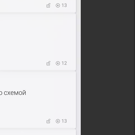
13
12
о схемой
13