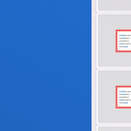
ЭБС вуза