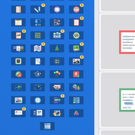
1
2
3
2
1
1
1
3
1
2