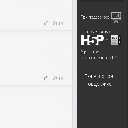
При поддержке
14
На технологиях
+
В реестре
отечественного ПО
Популярное
14
Поддержка