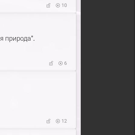
10
 природа".
6
12