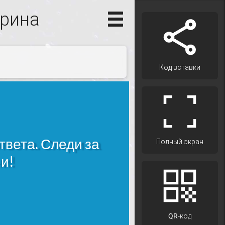
рина
Код вставки
Полный экран
QR-код