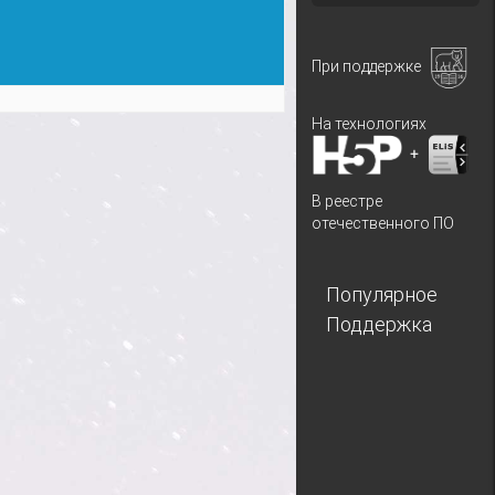
При поддержке
На технологиях
+
В реестре
отечественного ПО
Популярное
Поддержка