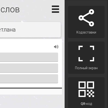
 слов
етлана
Код вставки
Полный экран
QR-код