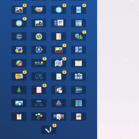
3
2
1
1
1
1
1
2
2
4
8
2