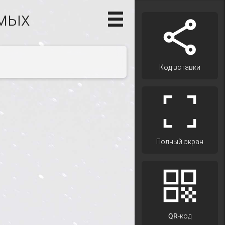
емых
Код вставки
Полный экран
QR-код