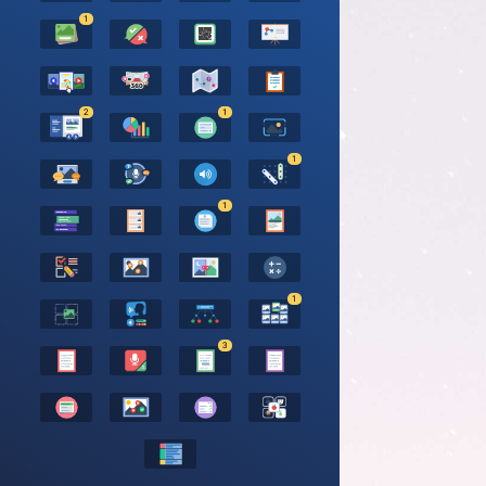
1
2
1
1
1
1
3