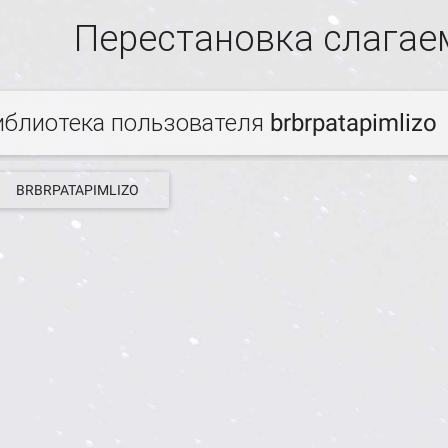
Перестановка слага
иблиотека пользователя brbrpatapimlizo
BRBRPATAPIMLIZO