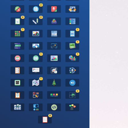
2
4
2
1
1
1
1
1
1
2
8