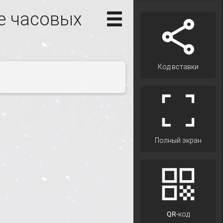
е часовых
Код вставки
Полный экран
QR-код