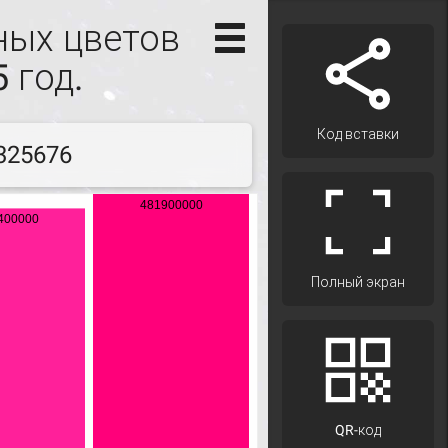
ных цветов
 год.
Код вставки
325676
Полный экран
QR-код