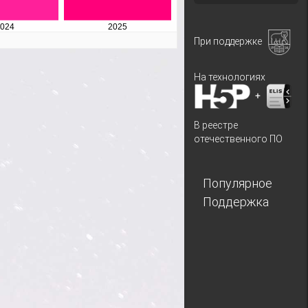
При поддержке
На технологиях
+
В реестре
отечественного ПО
Популярное
Поддержка