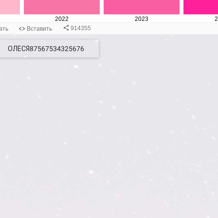
ОЛЕСЯ87567534325676