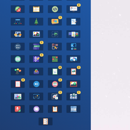
2
1
1
1
6
2
3
2
1
1