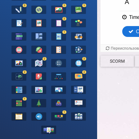
2
1
1
2
1
2
2
SCORM
2
2
1
1