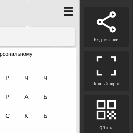
Код вставки
Полный экран
QR-код