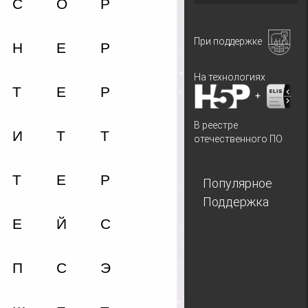
При поддержке
На технологиях
+
В реестре
отечественного ПО
Популярное
Поддержка