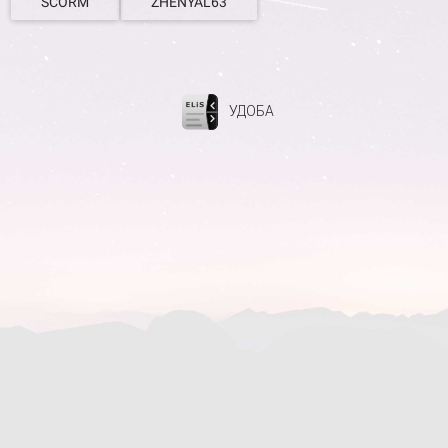
SCORM
ZHENYAL63
УДОБА