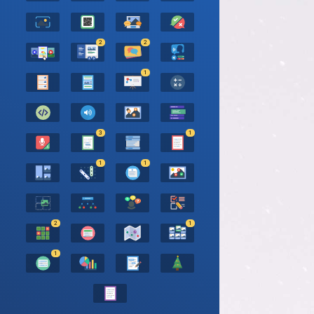
2
2
1
3
1
1
1
2
1
1