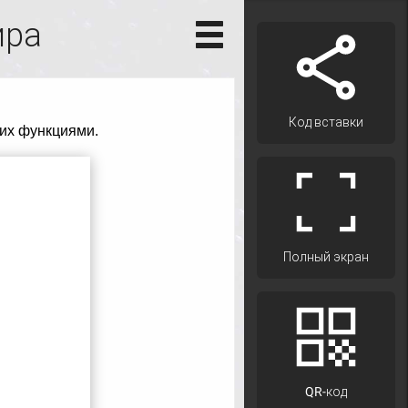
ира
Код вставки
Полный экран
QR-код