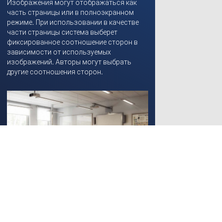
Изображения могут отображаться как
часть страницы или в полноэкранном
режиме. При использовании в качестве
части страницы система выберет
фиксированное соотношение сторон в
зависимости от используемых
изображений. Авторы могут выбрать
другие соотношения сторон.
Цифровая библиотека школы