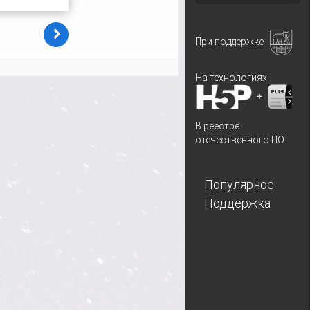
При поддержке
На технологиях
+
В реестре
отечественного ПО
Популярное
Поддержка