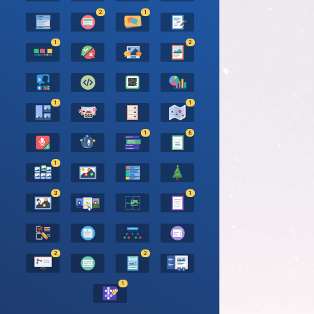
2
1
1
2
1
1
1
6
1
3
1
2
2
1