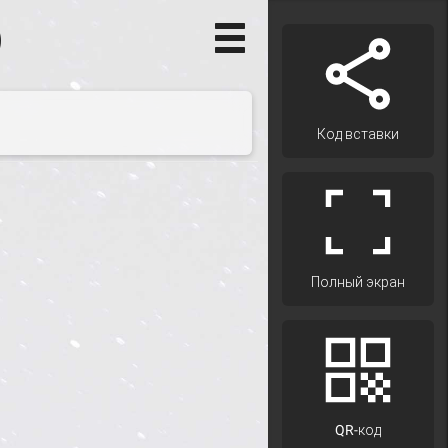
)
Код вставки
Полный экран
QR-код