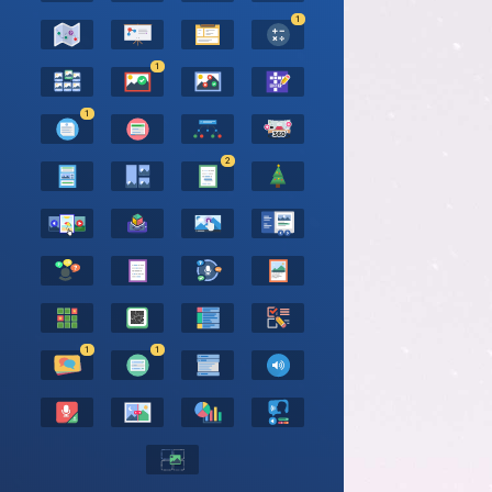
1
1
1
2
1
1