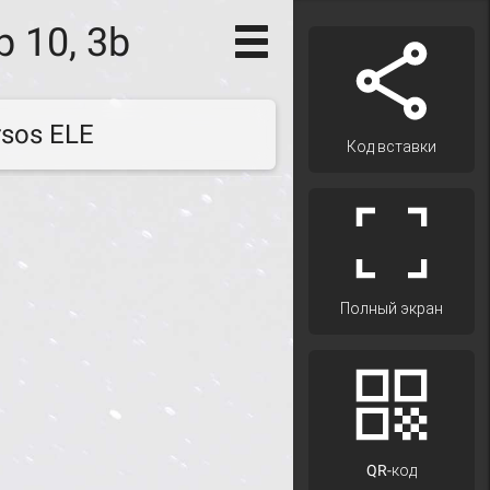
p 10, 3b
rsos ELE
Код вставки
Полный экран
QR-код