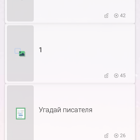
42
1
45
Угадай писателя
26