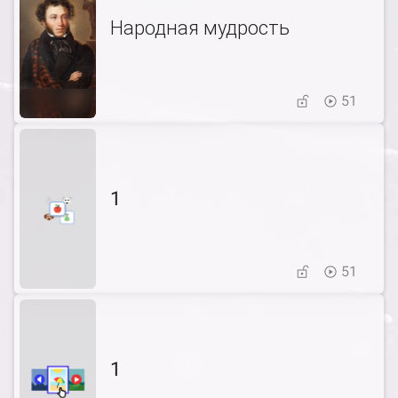
Народная мудрость
51
1
51
1