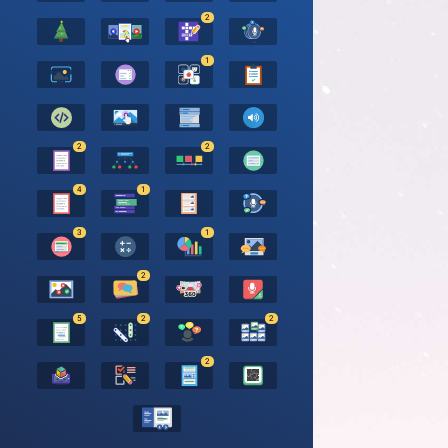
2
1
2
2
4
1
3
1
2
5
2
2
2