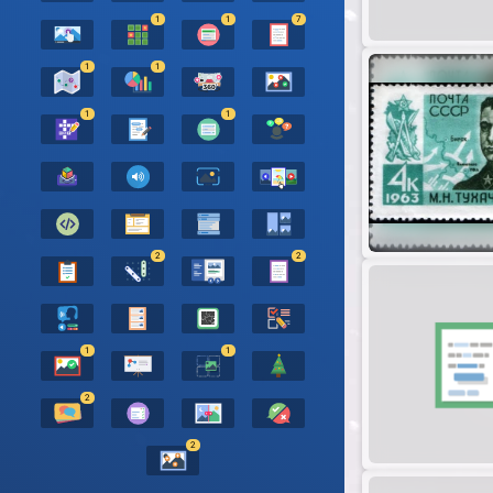
1
1
7
1
1
1
1
2
2
1
1
2
2