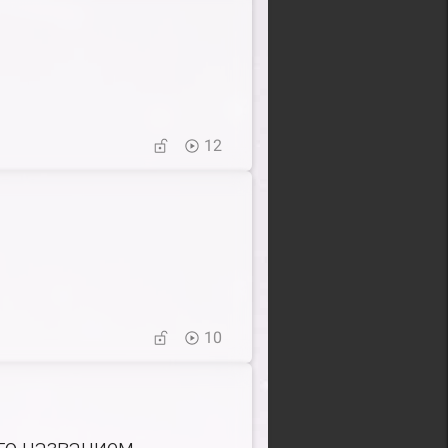
12
10
го названием