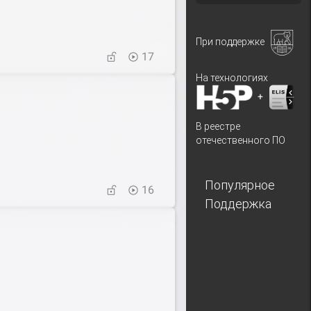
При поддержке
17
На технологиях
+
В реестре
отечественного ПО
Популярное
16
Поддержка