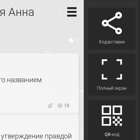
я Анна
Код вставки
го названием
Полный экран
18
QR-код
е утверждение правдой