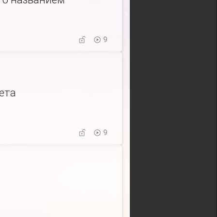
9
ета
9