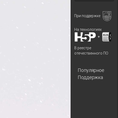
При поддержке
На технологиях
+
В реестре
отечественного ПО
Популярное
Поддержка