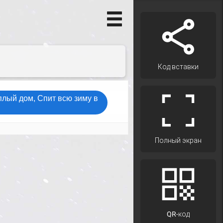
Код вставки
Полный экран
QR-код