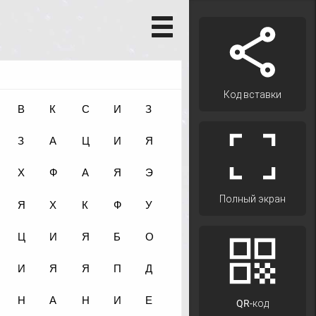
Код вставки
Полный экран
QR-код