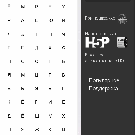
При поддержке
На технологиях
+
В реестре
отечественного ПО
Популярное
Поддержка