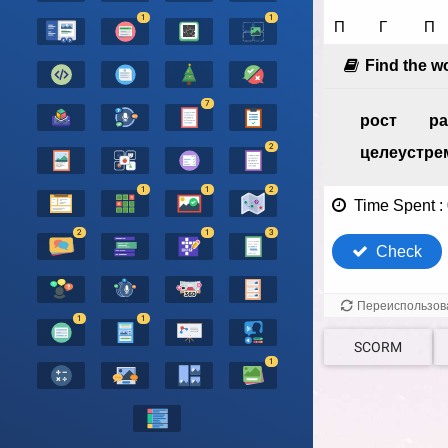
1
1
7
2
1
1
2
2
1
3
1
1
SCORM
1