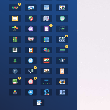
2
1
2
1
2
2
3