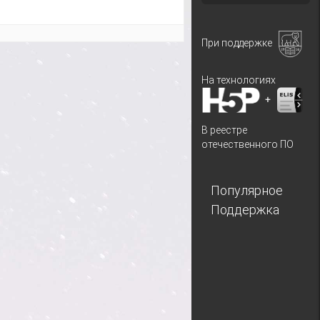
При поддержке
На технологиях
+
В реестре
отечественного ПО
Популярное
Поддержка