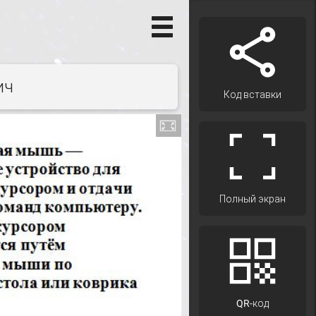
ич
Код вставки
Полный экран
QR-код