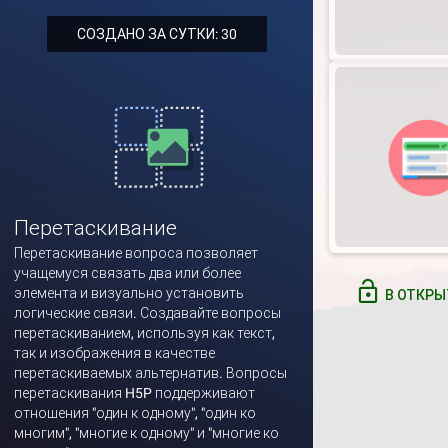
СОЗДАНО ЗА СУТКИ: 30
Перетаскивание
Перетаскивание вопроса позволяет
учащемуся связать два или более
элемента и визуально установить
В ОТКРЫ
логические связи. Создавайте вопросы
перетаскиванием, используя как текст,
так и изображения в качестве
перетаскиваемых альтернатив. Вопросы
перетаскивания H5P поддерживают
отношения "один к одному", "один ко
многим", "многие к одному" и "многие ко