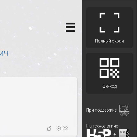
Полный экран
ич
QR-код
При поддержке
На технологиях
22
+