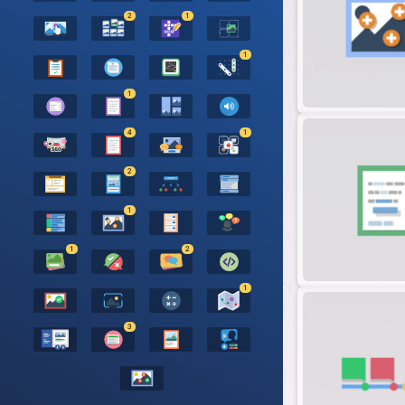
2
1
1
1
4
1
2
1
1
2
1
3