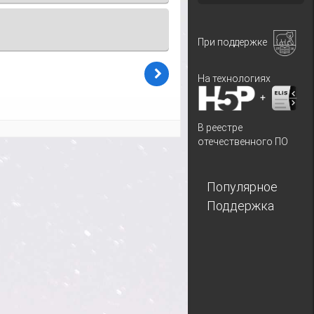
При поддержке
На технологиях
+
В реестре
отечественного ПО
Популярное
Поддержка