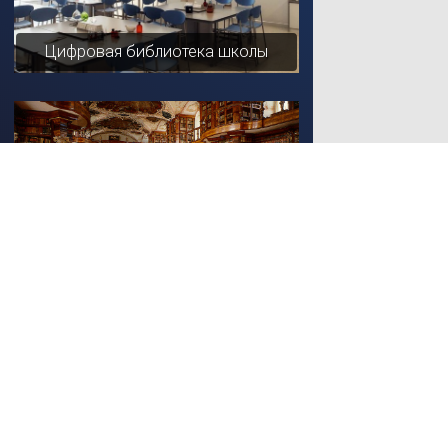
Цифровая библиотека школы
Региональная электронная
библиотека
ЭБС вуза