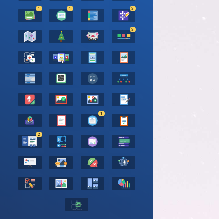
1
1
3
3
1
2