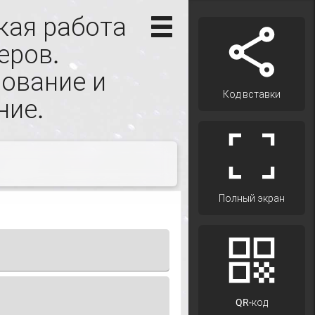
кая работа
еров.
ование и
Код вставки
ние.
Полный экран
QR-код