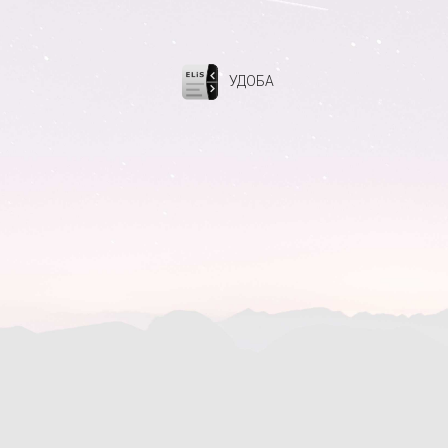
УДОБА