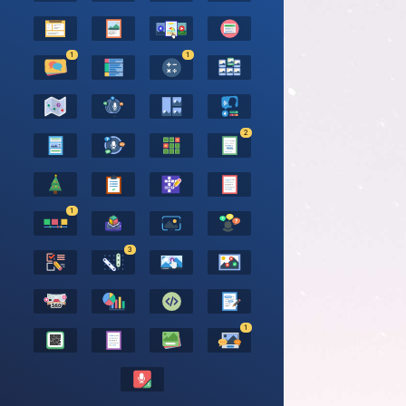
1
1
2
1
3
1