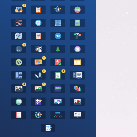
1
1
1
3
1
4
1