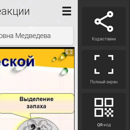
еакции
ровна Медведева
Код вставки
Полный экран
QR-код