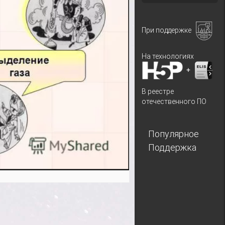
При поддержке
На технологиях
+
В реестре
отечественного ПО
Популярное
Поддержка