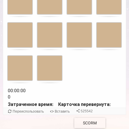
navigate
cards.
Use
space
or
enter
key
to
turn
card.
00:00:00
0
Затраченное время:
Карточка перевернута:
525542
Переиспользовать
Вставить
SCORM