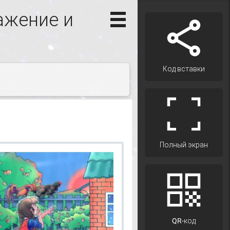
ажение и
Код вставки
Полный экран
QR-код