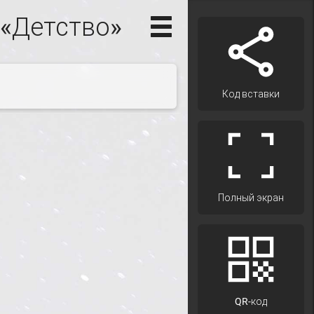
 «Детство»
Код вставки
Полный экран
QR-код