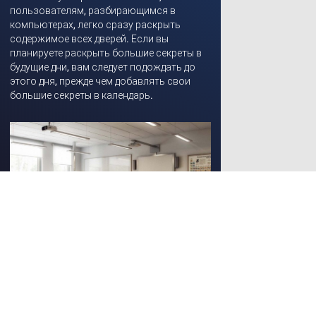
пользователям, разбирающимся в
компьютерах, легко сразу раскрыть
содержимое всех дверей. Если вы
планируете раскрыть большие секреты в
будущие дни, вам следует подождать до
этого дня, прежде чем добавлять свои
большие секреты в календарь.
Цифровая библиотека школы
Региональная электронная
библиотека