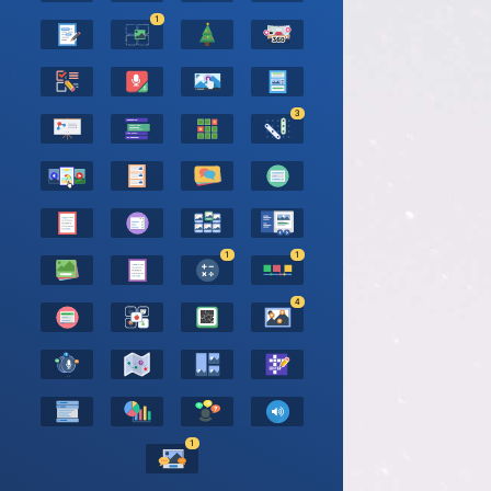
1
3
1
1
4
1