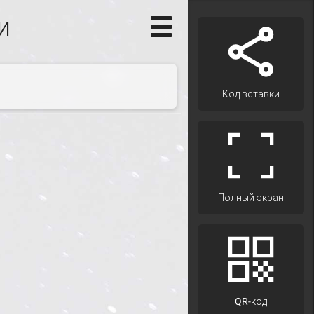
и
Код вставки
Полный экран
QR-код