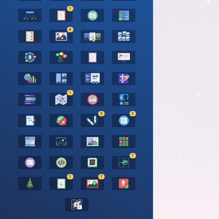
1
4
1
3
2
1
1
1